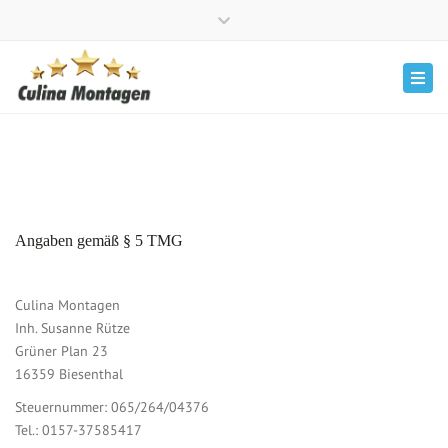
Close
Ihr kompetenter und zuverlässiger Handwerker
top
Tog
bar
navi
Angaben gemäß § 5 TMG
Culina Montagen
Inh. Susanne Rütze
Grüner Plan 23
16359 Biesenthal
Steuernummer: 065/264/04376
Tel.: 0157-37585417